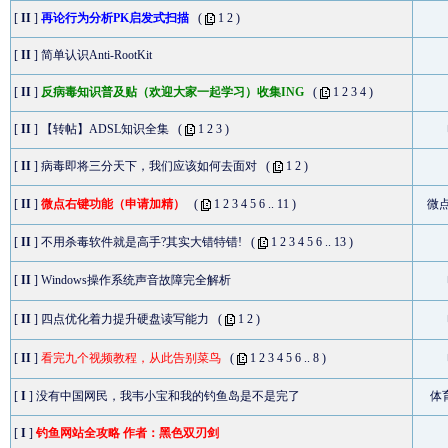
[
II
]
再论行为分析PK启发式扫描
(
1
2
)
[
II
]
简单认识Anti-RootKit
[
II
]
反病毒知识普及贴（欢迎大家一起学习）收集ING
(
1
2
3
4
)
[
II
]
【转帖】ADSL知识全集
(
1
2
3
)
[
II
]
病毒即将三分天下，我们应该如何去面对
(
1
2
)
[
II
]
微点右键功能（申请加精）
(
1
2
3
4
5
6
..
11
)
微
[
II
]
不用杀毒软件就是高手?其实大错特错!
(
1
2
3
4
5
6
..
13
)
[
II
]
Windows操作系统声音故障完全解析
[
II
]
四点优化着力提升硬盘读写能力
(
1
2
)
[
II
]
看完九个视频教程，从此告别菜鸟
(
1
2
3
4
5
6
..
8
)
[
I
]
没有中国网民，我韦小宝和我的钓鱼岛是不是完了
体
[
I
]
钓鱼网站全攻略 作者：黑色双刃剑