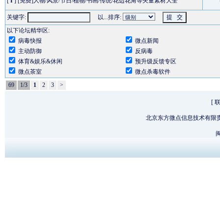
[
I
]
[免费]人物/风景/节日/植物/书画/传统/花边花角等矢量素材大全
关键字:
以...排序:
以下论坛精华区:
病毒快报
微点新闻
主动防御
反病毒
体育&娱乐&休闲
预升级反馈专区
微点茶室
微点杀毒软件
69
1/3
1
2
3
>
[
北京东方微点信息技术有限
闽