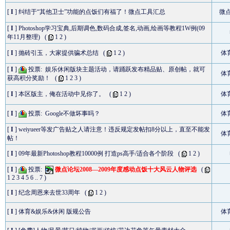
[
I
]
纠结于“其他卫士”功能的点饭们有福了！微点工具汇总
微
[
I
]
Photoshop学习宝典,后期调色,数码合成,签名,动画,绘画等教程1W例(09
年11月整理)
(
1
2
)
[
I
]
抛砖引玉，大家提供骗术总结
(
1
2
)
体
[
I
]
投票:
娱乐休闲版块主题活动，请踊跃发布精品贴、原创帖，就可
体
获高积分奖励！
(
1
2
3
)
[
I
]
本区版主，俺在活动中见你了。
(
1
2
)
体
[
I
]
投票:
Google不做坏事吗？
体
[
I
]
weiyueer等发广告贴之人请注意！违反规定发帖扣8分以上，直至不能发
体
帖！
[
I
]
09年最新Photoshop教程10000例 打造ps高手/适合各个阶段
(
1
2
)
[
I
]
投票:
微点论坛2008---2009年度感动点饭十大风云人物评选
(
1
2
3
4
5
6
..
7
)
[
I
]
纪念周恩来去世33周年
(
1
2
)
[
I
]
体育&娱乐&休闲 版规公告
体