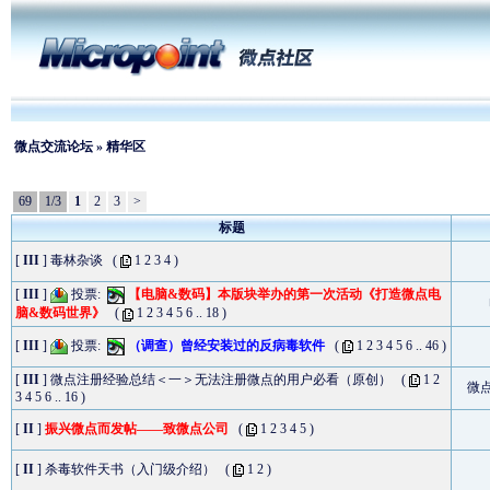
微点交流论坛
» 精华区
69
1/3
1
2
3
>
标题
[
III
]
毒林杂谈
(
1
2
3
4
)
[
III
]
投票:
【电脑&数码】本版块举办的第一次活动《打造微点电
脑&数码世界》
(
1
2
3
4
5
6
..
18
)
[
III
]
投票:
（调查）曾经安装过的反病毒软件
(
1
2
3
4
5
6
..
46
)
[
III
]
微点注册经验总结＜一＞无法注册微点的用户必看（原创）
(
1
2
微
3
4
5
6
..
16
)
[
II
]
振兴微点而发帖——致微点公司
(
1
2
3
4
5
)
[
II
]
杀毒软件天书（入门级介绍）
(
1
2
)