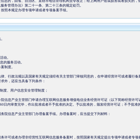
人信息的，由省、自治区、直辖市电信管理机构责令改正；给上网用户造成损害或者损失的，
息服务管理办法》第二十一条、第二十三条的规定处罚。
，按照本规定办理专项申请或者专项备案手续。
法。
活动。
息的服务活动。
备案制度。
法律、行政法规以及国家有关规定须经有关主管部门审核同意的，在申请经营许可或者履行备
要求外，还应当具备下列条件：
制度、用户信息安全管理制度；
务院信息产业主管部门申请办理互联网信息服务增值电信业务经营许可证（以下简称经营许可
0日内审查完毕，作出批准或者不予批准的决定。予以批准的，颁发经营许可证；不予批准
国务院信息产业主管部门办理备案手续。办理备案时，应当提交下列材料：
服务许可或者办理非经营性互联网信息服务备案时，按照国家有关规定提出专项申请或者专项