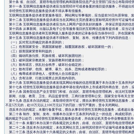
第十条 省、自治区、直辖市电信管理机构和国务院信息产业主管部门应当公布取得经
第十一条 互联网信息服务提供者应当按照经许可或者备案的项目提供服务，不得超出
非经营性互联网信息服务提供者不得从事有偿服务。
互联网信息服务提供者变更服务项目、网站网址等事项的，应当提前30日向原审核、发
第十二条 互联网信息服务提供者应当在其网站主页的显著位置标明其经营许可证编号
第十三条 互联网信息服务提供者应当向上网用户提供良好的服务，并保证所提供的信
第十四条 从事新闻、出版以及电子公告等服务项目的互联网信息服务提供者，应当记录
互联网信息服务提供者和互联网接入服务提供者的记录备份应当保存60日，并在国家有
第十五条 互联网信息服务提供者不得制作、复制、发布、传播含有下列内容的信息：
（一）反对宪法所确定的基本原则的；
（二）危害国家安全，泄露国家秘密，颠覆国家政权，破坏国家统一的；
（三）损害国家荣誉和利益的；
（四）煽动民族仇恨、民族歧视，破坏民族团结的；
（五）破坏国家宗教政策，宣扬邪教和封建迷信的；
（六）散布谣言，扰乱社会秩序，破坏社会稳定的；
（七）散布淫秽、色情、赌博、暴力、凶杀、恐怖或者教唆犯罪的；
（八）侮辱或者诽谤他人，侵害他人合法权益的；
（九）含有法律、行政法规禁止的其他内容的。
第十六条 互联网信息服务提供者发现其网站传输的信息明显属于本办法第十五条所列
第十七条 经营性互联网信息服务提供者申请在境内境外上市或者同外商合资、合作，
第十八条 国务院信息产业主管部门和省、自治区、直辖市电信管理机构，依法对互联
新闻、出版、教育、卫生、药品监督管理、工商行政管理和公安、国家安全等有关主管
第十九条 违反本办法的规定，未取得经营许可证，擅自从事经营性互联网信息服务，或
不足5万元的，处10万元以上100万元以下的罚款；情节严重的，责令关闭网站。
违反本办法的规定，未履行备案手续，擅自从事非经营性互联网信息服务，或者超出备
第二十条 制作、复制、发布、传播本办法第十五条所列内容之一的信息，构成犯罪的，
规的规定予以处罚；对经营性互联网信息服务提供者，并由发证机关责令停业整顿直至吊
第二十一条 未履行本办法第十四条规定的义务的，由省、自治区、直辖市电信管理机
第二十二条 违反本办法的规定，未在其网站主页上标明其经营许可证编号或者备案编号的
第二十三条 违反本办法第十六条规定的义务的，由省、自治区、直辖市电信管理机构责