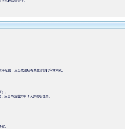
依法承担法律责任。
案手续前，应当依法经有关主管部门审核同意。
证）。
的，应当书面通知申请人并说明理由。
备案。