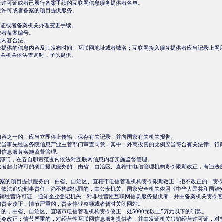
营许可证或者已履行备案手续的互联网信息服务提供者名单。
经许可或者备案的项目提供服务。
证或者备案机关办理变更手续。
或者备案编号。
息内容合法。
提供的信息内容及其发布时间、互联网地址或者域名；互联网接入服务提供者应当记录上网
关机关依法查询时，予以提供。
内容之一的，应当立即停止传输，保存有关记录，并向国家有关机关报告。
应当事先经国务院信息产业主管部门审查同意；其中，外商投资的比例应当符合有关法律、行
网信息服务实施监督管理。
部门，在各自职责范围内依法对互联网信息内容实施监督管理。
者超出许可的项目提供服务的，由省、自治区、直辖市电信管理机构责令限期改正，有违法所
案的项目提供服务的，由省、自治区、直辖市电信管理机构责令限期改正；拒不改正的，责
依法追究刑事责任；尚不构成犯罪的，由公安机关、国家安全机关依照《中华人民共和国治
销经营许可证，通知企业登记机关；对非经营性互联网信息服务提供者，并由备案机关责令
构责令改正；情节严重的，责令停业整顿或者暂时关闭网站。
，由省、自治区、直辖市电信管理机构责令改正，处5000元以上5万元以下的罚款。
令改正；情节严重的，对经营性互联网信息服务提供者，并由发证机关吊销经营许可证，对