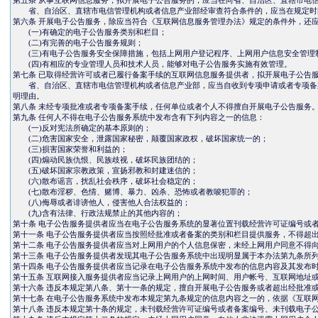
第五条 从事互联网信息服务，拟开展电子公告服务的，应当在向省、自治区、直辖市电
省、自治区、直辖市电信管理机构或者信息产业部经审查符合条件的，应当在规定时间
第六条 开展电子公告服务，除应当符合《互联网信息服务管理办法》规定的条件外，还
(一)有确定的电子公告服务类别和栏目；
(二)有完善的电子公告服务规则；
(三)有电子公告服务安全保障措施，包括上网用户登记程序、上网用户信息安全管理
(四)有相应的专业管理人员和技术人员，能够对电子公告服务实施有效管理。
第七条 已取得经营许可或者已履行备案手续的互联网信息服务提供者，拟开展电子公告
省、自治区、直辖市电信管理机构或者信息产业部，应当自收到专项申请或者专项备案
明理由。
第八条 未经专项批准或者专项备案手续，任何单位或者个人不得擅自开展电子公告服务
第九条 任何人不得在电子公告服务系统中发布含有下列内容之一的信息：
(一)反对宪法所确定的基本原则的；
(二)危害国家安全，泄露国家秘密，颠覆国家政权，破坏国家统一的；
(三)损害国家荣誉和利益的；
(四)煽动民族仇恨、民族歧视，破坏民族团结的；
(五)破坏国家宗教政策，宣扬邪教和封建迷信的；
(六)散布谣言，扰乱社会秩序，破坏社会稳定的；
(七)散布淫秽、色情、赌博、暴力、凶杀、恐怖或者教唆犯罪的；
(八)侮辱或者诽谤他人，侵害他人合法权益的；
(九)含有法律、行政法规禁止的其他内容的；
第十条 电子公告服务提供者应当在电子公告服务系统的显著位置刊载经营许可证编号或
第十一条 电子公告服务提供者应当按照经批准或者备案的类别和栏目提供服务，不得超
第十二条 电子公告服务提供者应当对上网用户的个人信息保密，未经上网用户同意不得
第十三条 电子公告服务提供者发现其电子公告服务系统中出现明显属于本办法第九条所
第十四条 电子公告服务提供者应当记录在电子公告服务系统中发布的信息内容及其发布
第十五条 互联网接入服务提供者应当记录上网用户的上网时间、用户帐号、互联网地址
第十六条 违反本规定第八条、第十一条的规定，擅自开展电子公告服务或者超出经批准
第十七条 在电子公告服务系统中发布本规定第九条规定的信息内容之一的，依据《互联
第十八条 违反本规定第十条的规定，未刊载经营许可证编号或者备案编号、未刊载电子