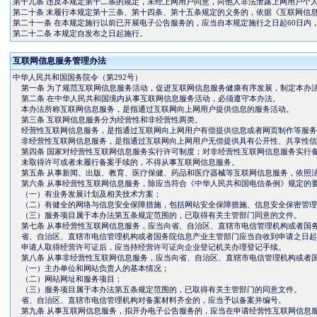
第十九条 违反本规定第十二条的规定，未经上网用户同意，向他人非法泄露上网用户个
第二十条 未履行本规定第十三条、第十四条、第十五条规定的义务的，依据《互联网信
第二十一条 在本规定施行以前已开展电子公告服务的，应当自本规定施行之日起60日内
第二十二条 本规定自发布之日起施行。
互联网信息服务管理办法
中华人民共和国国务院令（第292号）
第一条 为了规范互联网信息服务活动，促进互联网信息服务健康有序发展，制定本办
第二条 在中华人民共和国境内从事互联网信息服务活动，必须遵守本办法。
本办法所称互联网信息服务，是指通过互联网向上网用户提供信息的服务活动。
第三条 互联网信息服务分为经营性和非经营性两类。
经营性互联网信息服务，是指通过互联网向上网用户有偿提供信息或者网页制作等服务
非经营性互联网信息服务，是指通过互联网向上网用户无偿提供具有公开性、共享性信
第四条 国家对经营性互联网信息服务实行许可制度；对非经营性互联网信息服务实行
未取得许可或者未履行备案手续的，不得从事互联网信息服务。
第五条 从事新闻、出版、教育、医疗保健、药品和医疗器械等互联网信息服务，依照
第六条 从事经营性互联网信息服务，除应当符合《中华人民共和国电信条例》规定的
（一）有业务发展计划及相关技术方案；
（二）有健全的网络与信息安全保障措施，包括网站安全保障措施、信息安全保密管理
（三）服务项目属于本办法第五条规定范围的，已取得有关主管部门同意的文件。
第七条 从事经营性互联网信息服务，应当向省、自治区、直辖市电信管理机构或者国
省、自治区、直辖市电信管理机构或者国务院信息产业主管部门应当自收到申请之日起6
申请人取得经营许可证后，应当持经营许可证向企业登记机关办理登记手续。
第八条 从事非经营性互联网信息服务，应当向省、自治区、直辖市电信管理机构或者
（一）主办单位和网站负责人的基本情况；
（二）网站网址和服务项目；
（三）服务项目属于本办法第五条规定范围的，已取得有关主管部门的同意文件。
省、自治区、直辖市电信管理机构对备案材料齐全的，应当予以备案并编号。
第九条 从事互联网信息服务，拟开办电子公告服务的，应当在申请经营性互联网信息