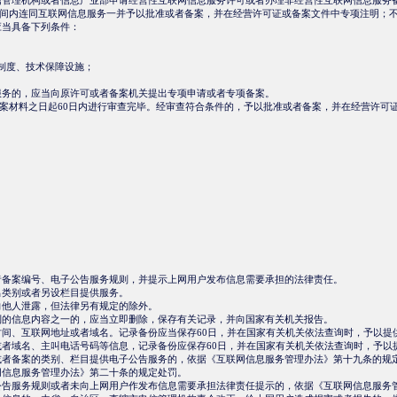
信管理机构或者信息产业部申请经营性互联网信息服务许可或者办理非经营性互联网信息服务
内连同互联网信息服务一并予以批准或者备案，并在经营许可证或备案文件中专项注明；不
应当具备下列条件：
制度、技术保障设施；
服务的，应当向原许可或者备案机关提出专项申请或者专项备案。
材料之日起60日内进行审查完毕。经审查符合条件的，予以批准或者备案，并在经营许可证
。
者备案编号、电子公告服务规则，并提示上网用户发布信息需要承担的法律责任。
出类别或者另设栏目提供服务。
向他人泄露，但法律另有规定的除外。
列的信息内容之一的，应当立即删除，保存有关记录，并向国家有关机关报告。
时间、互联网地址或者域名。记录备份应当保存60日，并在国家有关机关依法查询时，予以提
或者域名、主叫电话号码等信息，记录备份应保存60日，并在国家有关机关依法查询时，予以
或者备案的类别、栏目提供电子公告服务的，依据《互联网信息服务管理办法》第十九条的规
网信息服务管理办法》第二十条的规定处罚。
公告服务规则或者未向上网用户作发布信息需要承担法律责任提示的，依据《互联网信息服务