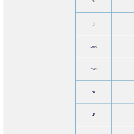
:D
;)
:cool:
:mad:
:o
:P