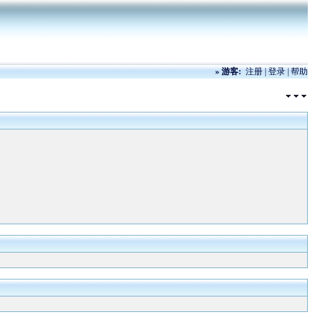
»
游客:
注册
|
登录
|
帮助