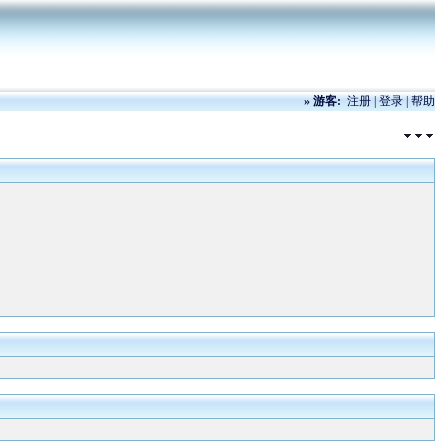
»
游客:
注册
|
登录
|
帮助