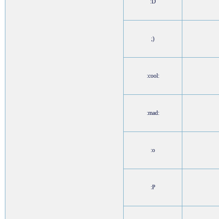
:D
;)
:cool:
:mad:
:o
:P