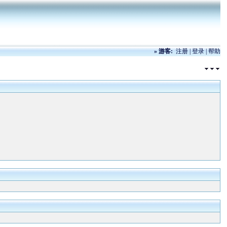
»
游客:
注册
|
登录
|
帮助