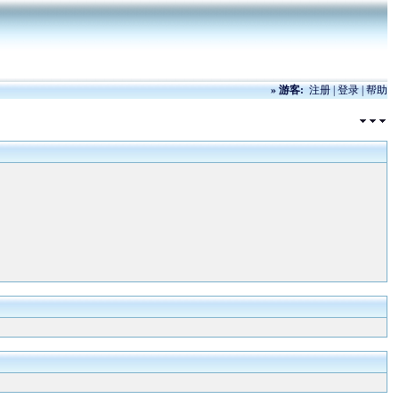
»
游客:
注册
|
登录
|
帮助