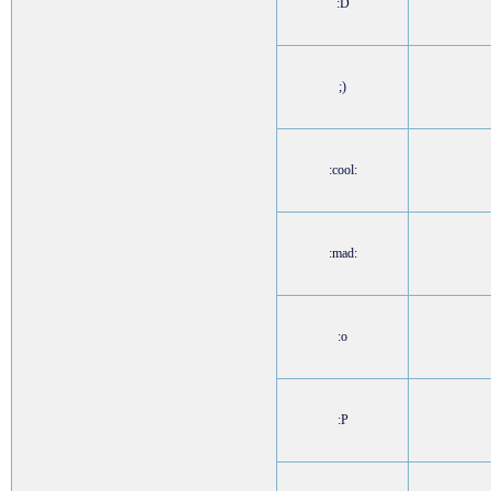
:D
;)
:cool:
:mad:
:o
:P