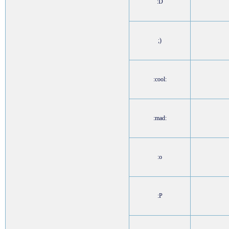
:D
;)
:cool:
:mad:
:o
:P