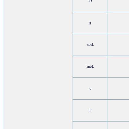
:D
;)
:cool:
:mad:
:o
:P