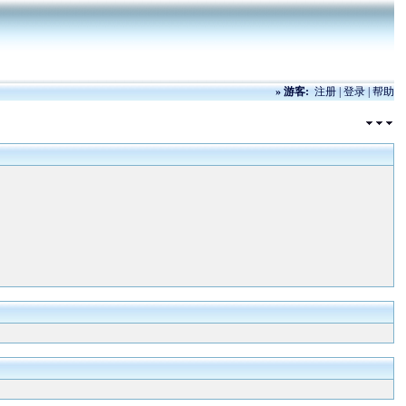
»
游客:
注册
|
登录
|
帮助