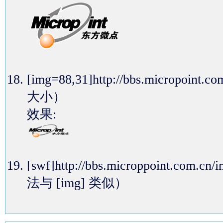
[img=88,31]http://bbs.micropoi
大小）
效果:
[swf]http://bbs.microppoint.com
法与 [img] 类似）