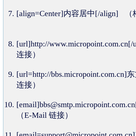
[align=Center]内容居中[/alig
[url]http://www.micropoint.com.cn
连接）
[url=http://bbs.micropoint.com
连接）
[email]bbs@smtp.micropoint.com.c
（E-Mail 链接）
[email=support@micropoint.c