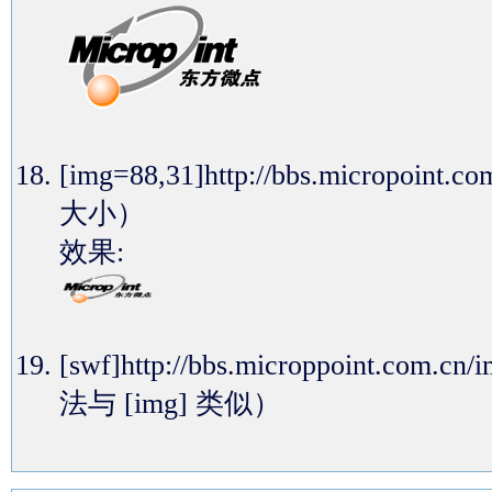
[img=88,31]http://bbs.micropoi
大小）
效果:
[swf]http://bbs.microppoint.com
法与 [img] 类似）