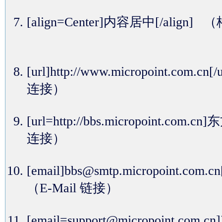
[align=Center]内容居中[/alig
[url]http://www.micropoint.com.cn
连接）
[url=http://bbs.micropoint.com
连接）
[email]bbs@smtp.micropoint.com.c
（E-Mail 链接）
[email=support@micropoint.c