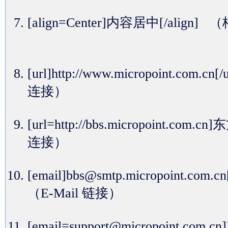
[align=Center]内容居中[/alig
[url]http://www.micropoint.com.cn
连接）
[url=http://bbs.micropoint.com
连接）
[email]bbs@smtp.micropoint.com.c
（E-Mail 链接）
[email=support@micropoint.c