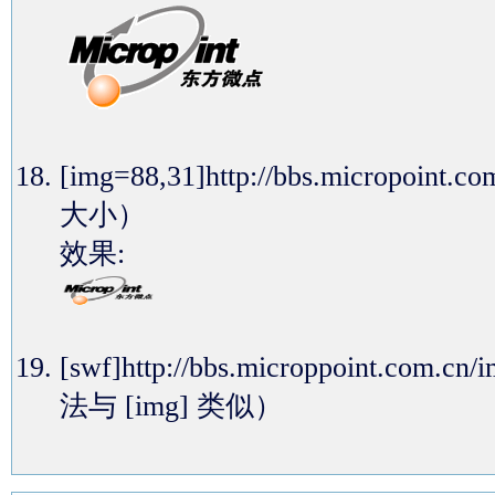
[img=88,31]http://bbs.micropoi
大小）
效果:
[swf]http://bbs.microppoint.com
法与 [img] 类似）