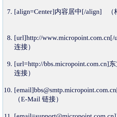
[align=Center]内容居中[/alig
[url]http://www.micropoint.com.cn
连接）
[url=http://bbs.micropoint.com
连接）
[email]bbs@smtp.micropoint.com.c
（E-Mail 链接）
[email=support@micropoint.c