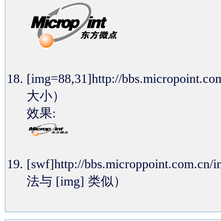
[img=88,31]http://bbs.micropoi
大小）
效果:
[swf]http://bbs.microppoint.com
法与 [img] 类似）