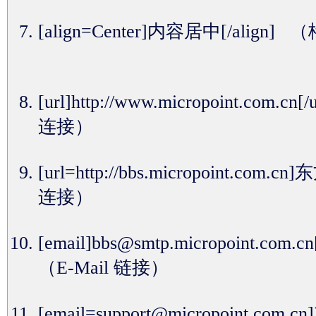
[align=Center]内容居中[/alig
[url]http://www.micropoint.com.cn
连接）
[url=http://bbs.micropoint.com
连接）
[email]bbs@smtp.micropoint.com.c
（E-Mail 链接）
[email=support@micropoint.c