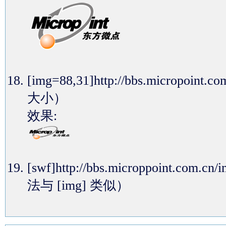
[img=88,31]http://bbs.micropoi
大小）
效果:
[swf]http://bbs.microppoint.com
法与 [img] 类似）