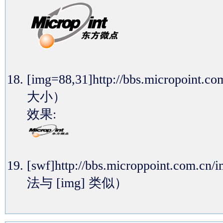
[img=88,31]http://bbs.micropoi
大小）
效果:
[swf]http://bbs.microppoint.com
法与 [img] 类似）