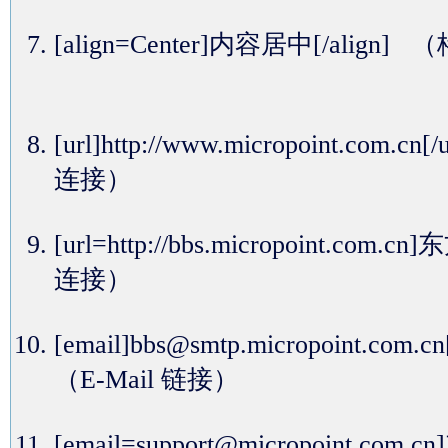
[align=Center]内容居中[/alig
[url]http://www.micropoint.com.cn
连接）
[url=http://bbs.micropoint.com
连接）
[email]bbs@smtp.micropoint.com.c
（E-Mail 链接）
[email=support@micropoint.c