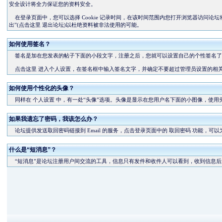
安全设计将全力保证您的资料安全。
在登录页面中，您可以选择 Cookie 记录时间，在该时间范围内您打开浏览器访问论
出”(
点击这里
退出论坛)以杜绝资料被非法使用的可能。
如何使用签名？
签名是加在您发表的帖子下面的小段文字，注册之后，您就可以设置自己的个性签名了
点击这里
进入个人设置，在签名框中输入签名文字，并确定不要超过管理员设置的相关
如何使用个性化的头像？
同样在
个人设置
中，有一处“头像”选项。头像是显示在您用户名下面的小图像，使用
如果我遗忘了密码，我该怎么办？
论坛提供发送取回密码链接到 Email 的服务，点击登录页面中的
取回密码
功能，可以为
什么是“短消息”？
“短消息”是论坛注册用户间交流的工具，信息只有发件和收件人可以看到，收到信息后