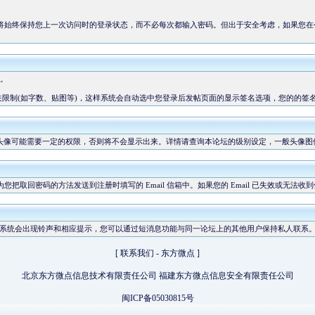
坛将始终保持您上一次访问时的登录状态，而不必每次都输入密码。但出于安全考虑，如果您在公
。
限制(如字数、贴图等)，这样系统会自动选中您登录后发帖页面的显示签名选项，您的的签
头像可能需要一定的权限，否则将不会显示出来。详情请查询
本论坛的级别设定
，一般头像图
您把取回密码的方法发送到注册时填写的 Email 信箱中。如果您的 Email 已失效或无法
系统会出现铃声和相应提示，您可以通过短消息功能与同一论坛上的其他用户保持私人联系
[
联系我们
-
东方微点
]
北京东方微点信息技术有限责任公司 福建东方微点信息安全有限责任公司
闽ICP备05030815号