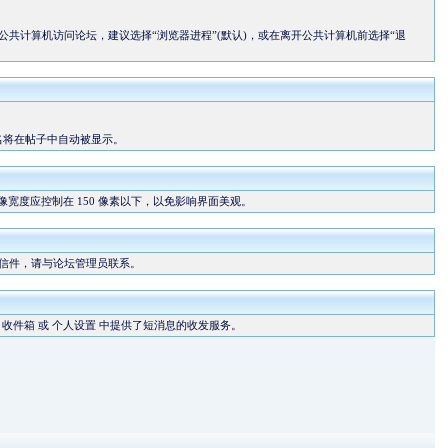
共计算机访问论坛，建议选择“浏览器进程”(默认)，或在离开公共计算机前选择“退
名将在帖子中自动被显示。
像宽度应控制在 150 像素以下，以免影响界面美观。
收到信件，请与论坛管理员联系。
。
收件箱
或
个人设置
中提供了短消息的收发服务。