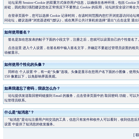
论坛采用 Session+Cookie 的双重方式保存用户信息，以确保在各种环境，包括 Coo
好处，因此我们强烈建议您在正常情况下不要禁止 Cookie 的应用，论坛的安全设计将全
在登录页面中，您可以选择 Cookie 记录时间，在该时间范围内您打开浏览器访问论
问论坛，建议选择“浏览器进程”(默认)，或在离开公共计算机前选择“退出”(
点击这里
退出
如何使用签名？
签名是加在您发表的帖子下面的小段文字，注册之后，您就可以设置自己的个性签名了
点击这里
进入个人设置，在签名框中输入签名文字，并确定不要超过管理员设置的相关
动被显示。
如何使用个性化的头像？
同样在
个人设置
中，有一处“头像”选项。头像是显示在您用户名下面的小图像，使用
150 像素以下，以免影响界面美观。
如果我遗忘了密码，我该怎么办？
论坛提供发送取回密码链接到 Email 的服务，点击登录页面中的
取回密码
功能，可以为
坛管理员联系。
什么是“短消息”？
“短消息”是论坛注册用户间交流的工具，信息只有发件和收件人可以看到，收到信息后
设置
中提供了短消息的收发服务。
[