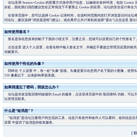
论坛采用 Session+Cookie 的双重方式保存用户信息，以确保在各种环境，包括 Coo
好处，因此我们强烈建议您在正常情况下不要禁止 Cookie 的应用，论坛的安全设计将全
在登录页面中，您可以选择 Cookie 记录时间，在该时间范围内您打开浏览器访问论
问论坛，建议选择“浏览器进程”(默认)，或在离开公共计算机前选择“退出”(
点击这里
退出
如何使用签名？
签名是加在您发表的帖子下面的小段文字，注册之后，您就可以设置自己的个性签名了
点击这里
进入个人设置，在签名框中输入签名文字，并确定不要超过管理员设置的相关
动被显示。
如何使用个性化的头像？
同样在
个人设置
中，有一处“头像”选项。头像是显示在您用户名下面的小图像，使用
150 像素以下，以免影响界面美观。
如果我遗忘了密码，我该怎么办？
论坛提供发送取回密码链接到 Email 的服务，点击登录页面中的
取回密码
功能，可以为
坛管理员联系。
什么是“短消息”？
“短消息”是论坛注册用户间交流的工具，信息只有发件和收件人可以看到，收到信息后
设置
中提供了短消息的收发服务。
[