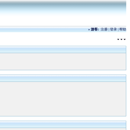
»
游客:
注册
|
登录
|
帮助