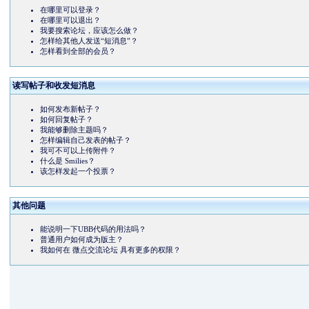
在哪里可以登录？
在哪里可以退出？
我要搜索论坛，应该怎么做？
怎样给其他人发送“短消息”？
怎样看到全部的会员？
读写帖子和收发短消息
如何发布新帖子？
如何回复帖子？
我能够删除主题吗？
怎样编辑自己发表的帖子？
我可不可以上传附件？
什么是 Smilies？
该怎样发起一个投票？
其他问题
能说明一下UBB代码的用法吗？
普通用户如何成为版主？
我如何在 微点交流论坛 具有更多的权限？