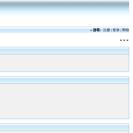
»
游客:
注册
|
登录
|
帮助