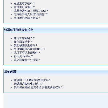
在哪里可以登录？
在哪里可以退出？
我要搜索论坛，应该怎么做？
怎样给其他人发送“短消息”？
怎样看到全部的会员？
读写帖子和收发短消息
如何发布新帖子？
如何回复帖子？
我能够删除主题吗？
怎样编辑自己发表的帖子？
我可不可以上传附件？
什么是 Smilies？
该怎样发起一个投票？
其他问题
能说明一下UBB代码的用法吗？
普通用户如何成为版主？
我如何在 微点交流论坛 具有更多的权限？