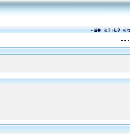
»
游客:
注册
|
登录
|
帮助