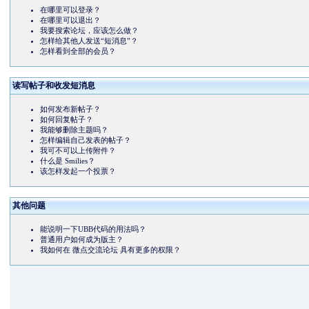
在哪里可以登录？
在哪里可以退出？
我要搜索论坛，应该怎么做？
怎样给其他人发送“短消息”？
怎样看到全部的会员？
读写帖子和收发短消息
如何发布新帖子？
如何回复帖子？
我能够删除主题吗？
怎样编辑自己发表的帖子？
我可不可以上传附件？
什么是 Smilies？
该怎样发起一个投票？
其他问题
能说明一下UBB代码的用法吗？
普通用户如何成为版主？
我如何在 微点交流论坛 具有更多的权限？