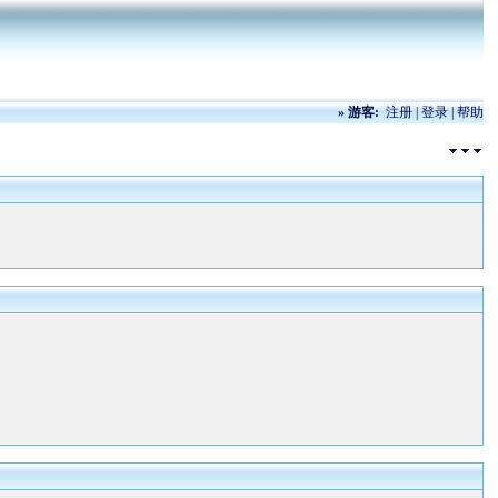
»
游客:
注册
|
登录
|
帮助