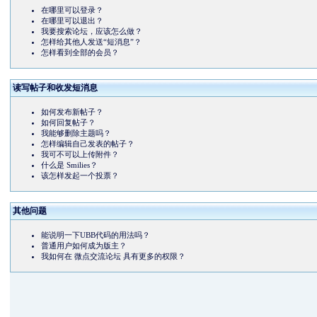
在哪里可以登录？
在哪里可以退出？
我要搜索论坛，应该怎么做？
怎样给其他人发送“短消息”？
怎样看到全部的会员？
读写帖子和收发短消息
如何发布新帖子？
如何回复帖子？
我能够删除主题吗？
怎样编辑自己发表的帖子？
我可不可以上传附件？
什么是 Smilies？
该怎样发起一个投票？
其他问题
能说明一下UBB代码的用法吗？
普通用户如何成为版主？
我如何在 微点交流论坛 具有更多的权限？