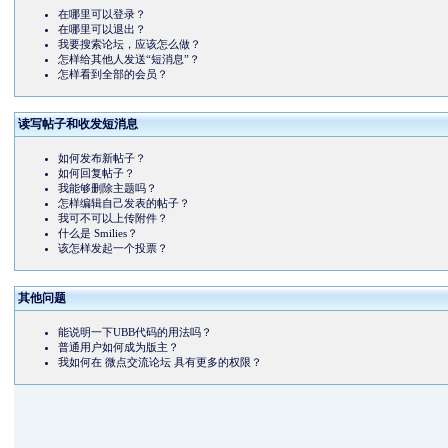
在哪里可以登录？
在哪里可以退出？
我要搜索论坛，应该怎么做？
怎样给其他人发送“短消息”？
怎样看到全部的会员？
读写帖子和收发短消息
如何发布新帖子？
如何回复帖子？
我能够删除主题吗？
怎样编辑自己发表的帖子？
我可不可以上传附件？
什么是 Smilies？
该怎样发起一个投票？
其他问题
能说明一下UBB代码的用法吗？
普通用户如何成为版主？
我如何在 微点交流论坛 具有更多的权限？