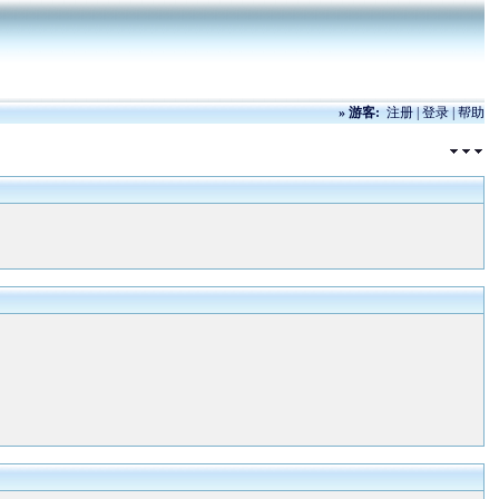
»
游客:
注册
|
登录
|
帮助