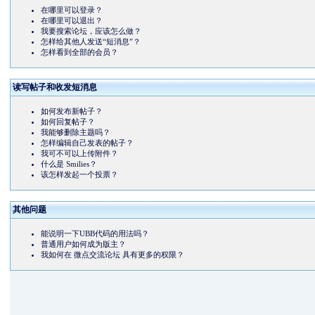
在哪里可以登录？
在哪里可以退出？
我要搜索论坛，应该怎么做？
怎样给其他人发送“短消息”？
怎样看到全部的会员？
读写帖子和收发短消息
如何发布新帖子？
如何回复帖子？
我能够删除主题吗？
怎样编辑自己发表的帖子？
我可不可以上传附件？
什么是 Smilies？
该怎样发起一个投票？
其他问题
能说明一下UBB代码的用法吗？
普通用户如何成为版主？
我如何在 微点交流论坛 具有更多的权限？