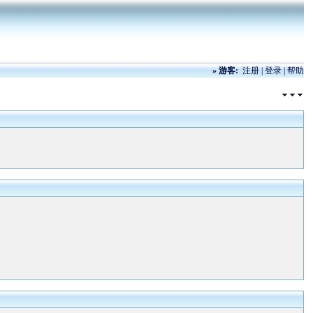
»
游客:
注册
|
登录
|
帮助