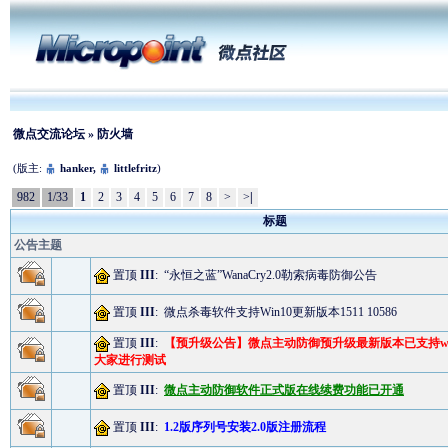
微点交流论坛
» 防火墙
(版主:
hanker
,
littlefritz
)
982
1/33
1
2
3
4
5
6
7
8
>
>
|
标题
公告主题
置顶
III
:
“永恒之蓝”WanaCry2.0勒索病毒防御公告
置顶
III
:
微点杀毒软件支持Win10更新版本1511 10586
置顶
III
:
【预升级公告】微点主动防御预升级最新版本已支持win
大家进行测试
置顶
III
:
微点主动防御软件正式版在线续费功能已开通
置顶
III
:
1.2版序列号安装2.0版注册流程