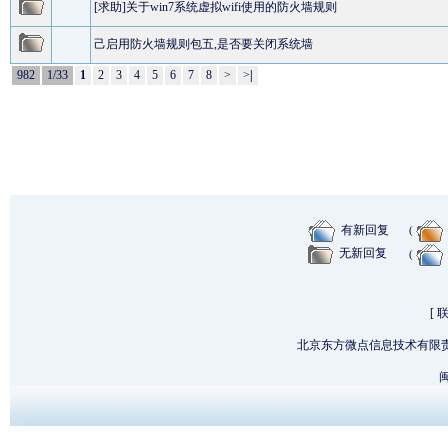
[求助]关于win7系统虚拟wifi使用的防火墙规则
己启用防火墙规则包五,是否要关闭系统墙
982
1/33
1
2
3
4
5
6
7
8
>
>
|
有新回复
(
无新回复
(
[
北京东方微点信息技术有限
闽