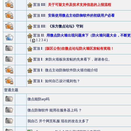
置顶
III
:
关于可疑文件及技术支持信息的上报流程
置顶
III
:
安装使用微点主动防御软件的初级用户必看
置顶
III
:
《东方微点论坛》守则
置顶
II
:
用微点防火墙出现问题来下（防火墙问题大全，不断更新）2
(
1
2
3
4
)
置顶
I
:
[版区公告]在微点论坛防火墙区发帖有奖啦！
置顶
I
:
来防火墙板块发帖的先来看下，谢谢各位。
置顶
I
:
微点主动防御软件防火墙功能介绍
置顶
I
:
如何自己设计规则包？
普通主题
微点能防arp吗
微点防御软件 能用在服务器上吗 ？
我自己 开个网页私服 现在的攻击太多了