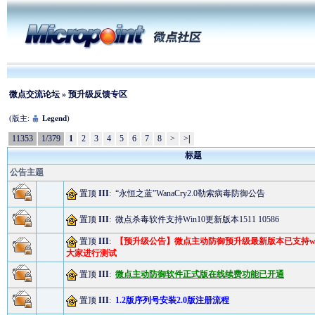
微点交流论坛
» 预升级反馈专区
(版主:
Legend
)
11353
1/379
1
2
3
4
5
6
7
8
>
>
|
标题
公告主题
置顶
III
:
“永恒之蓝”WanaCry2.0勒索病毒防御公告
置顶
III
:
微点杀毒软件支持Win10更新版本1511 10586
置顶
III
:
【预升级公告】微点主动防御预升级最新版本已支持win
大家进行测试
置顶
III
:
微点主动防御软件正式版在线续费功能已开通
置顶
III
:
1.2版序列号安装2.0版注册流程