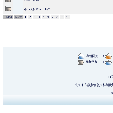
还不支持Win8.1吗？
11353
1/379
1
2
3
4
5
6
7
8
>
>
|
有新回复
(
无新回复
(
[
北京东方微点信息技术有限
闽