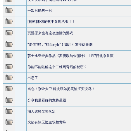
一次只能买一只
[转帖]李锦记瓶中又现活虫！！
页游原来也有这么激情的游戏
“走你”吧，“航母style”！如此引发模仿狂潮
莎士比亚经典作品《罗密欧与朱丽叶》11月7日北京首演
你能不能破解这个二维码背后的秘密？
出息了
当心！别让大卫.科波菲尔把黄浦江变没鸟！
分享我最看好的龙将星图
湖人选帅尘埃落定
火箭有惊无险主场胜黄蜂