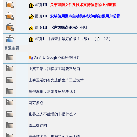
置顶
III
:
关于可疑文件及技术支持信息的上报流程
置顶
III
:
安装使用微点主动防御软件的初级用户必看
置顶
III
:
《东方微点论坛》守则
置顶
I
:
【调查】最好的版主（续）
(
1
2
3
)
普通主题
精华
I
:
Google不做坏事吗？
上宾卫浴，消费者都是赞不绝口
上宾卫浴拥有先进的生产工艺技术
摩擦摩擦，追随专家的步伐！
两万多点
世界上人不能懂的书是什么？
给二娃送的
安全技术高手揭秘黑客风云人物