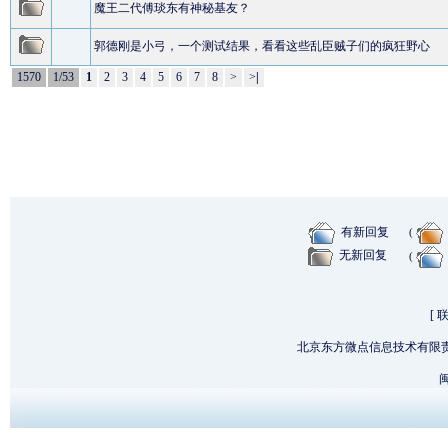
魔王二代傅琰东有神秘基友？
郭德刚是小弓，一个测试结果，看看这些乱臣贼子们的疯狂野心
1570
1/53
1
2
3
4
5
6
7
8
>
>
|
有新回复
(
无新回复
(
[
北京东方微点信息技术有限
闽