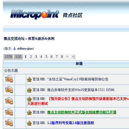
微点交流论坛
» 体育&娱乐&休闲
(版主:
sidineyqiao
)
1570
1/53
1
2
3
4
5
6
7
8
>
>
|
标题
公告主题
置顶
III
:
“永恒之蓝”WanaCry2.0勒索病毒防御公告
置顶
III
:
微点杀毒软件支持Win10更新版本1511 10586
置顶
III
:
【预升级公告】微点主动防御预升级最新版本已支持win
大家进行测试
置顶
III
:
微点主动防御软件正式版在线续费功能已开通
置顶
III
:
1.2版序列号安装2.0版注册流程