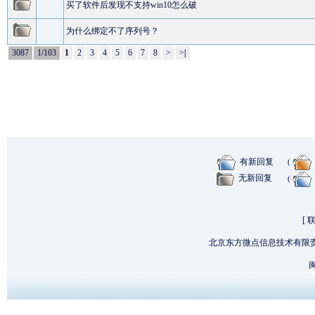
买了软件后发现不支持win10怎么破
为什么绑定不了序列号？
3087
1/103
1
2
3
4
5
6
7
8
>
>
|
有新回复
(
无新回复
(
[
北京东方微点信息技术有限
闽