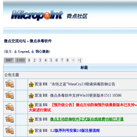
微点交流论坛
» 微点杀毒软件
(版主:
Legend
,
我心激扬
)
3087
1/103
1
2
3
4
5
6
7
8
>
>
|
标题
公告主题
置顶
III
:
“永恒之蓝”WanaCry2.0勒索病毒防御公告
置顶
III
:
微点杀毒软件支持Win10更新版本1511 10586
置顶
III
:
【预升级公告】微点主动防御预升级最新版本已支持win
大家进行测试
置顶
III
:
微点主动防御软件正式版在线续费功能已开通
置顶
III
:
1.2版序列号安装2.0版注册流程