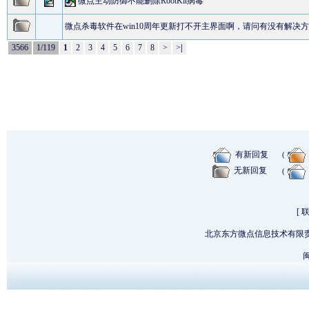
微点主动防御不能删除RootKit病毒
微点杀毒软件在win10周年更新打不开主界面啊，请问有没有解决
3566
1/119
1
2
3
4
5
6
7
8
>
>
|
有新回复
(
无新回复
(
[
北京东方微点信息技术有限
闽