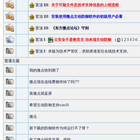
置顶
III
:
关于可疑文件及技术支持信息的上报流程
置顶
III
:
安装使用微点主动防御软件的初级用户必看
置顶
III
:
《东方微点论坛》守则
置顶
I
:
云安全不是救世主 治本须主动防御
(
1
2
3
4
5
6
.
置顶
I
:
本版为技术严管区，求助类请发往在线技术支持。
普通主题
我的微点快到期了
微点现在连续费都停掉了吗???
装微点就蓝屏
希望主动防御支持win10
微点
新下载的防御软件为何运行不了呀？
装了微点经常蓝屏，求助