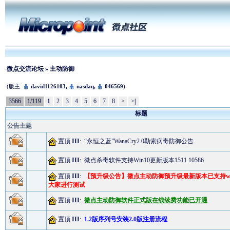
微点交流论坛
» 主动防御
(版主:
david1126103
,
nasdaq
,
046569
)
3566
1/119
1
2
3
4
5
6
7
8
>
>
|
标题
公告主题
置顶
III
:
“永恒之蓝”WanaCry2.0勒索病毒防御公告
置顶
III
:
微点杀毒软件支持Win10更新版本1511 10586
置顶
III
:
【预升级公告】微点主动防御预升级最新版本已支持win
大家进行测试
置顶
III
:
微点主动防御软件正式版在线续费功能已开通
置顶
III
:
1.2版序列号安装2.0版注册流程