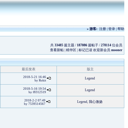
»
游客:
注册
|
登录
|
帮助
共
33485
篇主题 /
187086
篇帖子 /
278114
位会员
查看新帖
|
精华区
|
标记已读
欢迎新会员
mooner
最后发表
版主
2018-5-21 16:46
Legend
by
Rokit
2018-5-16 19:54
Legend
by
f8312519
2018-2-2 07:49
Legend
,
我心激扬
by
7539514567