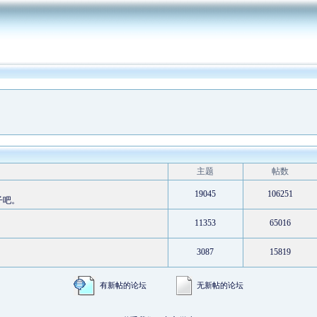
主题
帖数
19045
106251
子吧。
11353
65016
3087
15819
有新帖的论坛
无新帖的论坛