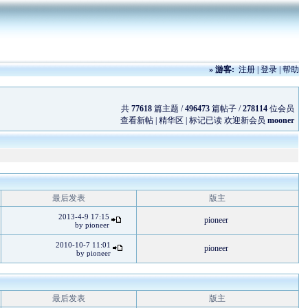
»
游客:
注册
|
登录
|
帮助
共
77618
篇主题 /
496473
篇帖子 /
278114
位会员
查看新帖
|
精华区
|
标记已读
欢迎新会员
mooner
最后发表
版主
2013-4-9 17:15
pioneer
by
pioneer
2010-10-7 11:01
pioneer
by
pioneer
最后发表
版主