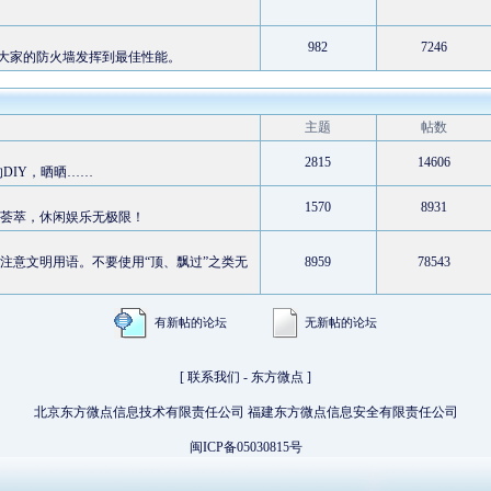
982
7246
大家的防火墙发挥到最佳性能。
主题
帖数
2815
14606
DIY，晒晒……
1570
8931
文荟萃，休闲娱乐无极限！
注意文明用语。不要使用“顶、飘过”之类无
8959
78543
有新帖的论坛
无新帖的论坛
[
联系我们
-
东方微点
]
北京东方微点信息技术有限责任公司 福建东方微点信息安全有限责任公司
闽ICP备05030815号