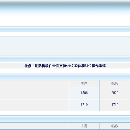
微点主动防御软件全面支持win7 32位和64位操作系统
(2009-8-5)
微点软件为奥运会、残奥会开闭幕式作出突出贡献
(2008-
11-4)
主题
帖数
预升级用户招募中！
(2005-12-1)
微点正式版在线续费已经开通，欢迎正式版用户进行续费
1506
2829
(2011-8-31)
1710
1710
主题
帖数