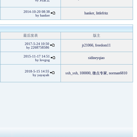
by
刘景云
2014-10-20 08:38
hanker
,
littlefritz
by
hanker
最后发表
版主
2017-5-24 10:50
jr21066
,
freedom11
by
2268758586
2015-11-17 14:51
sidineyqiao
by
lovgxg
2018-5-15 14:55
sxh_sxh
,
100000
,
微点专家
,
norman6810
by
yayayah