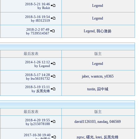
2018-5-21 16:46
Legend
by
Rokit
2018-5-16 19:54
Legend
by
f8312519
2018-2-2 07:49
Legend
,
我心激扬
by
7539514567
最后发表
版主
2014-1-26 12:12
Legend
by
Legend
2018-5-17 14:28
jaber
,
wantcm
,
y0365
by
ltw56191732
2018-5-19 15:11
tustin
,
囚中城
by
反黑先锋
最后发表
版主
2018-4-20 19:55
david1126103
,
nasdaq
,
046569
by
ly215078188
2017-10-30 19:40
zqrsc
,
曙光
,
lotei
,
反黑先锋