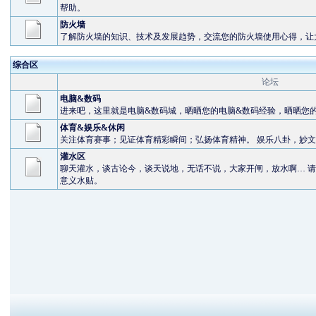
帮助。
防火墙
了解防火墙的知识、技术及发展趋势，交流您的防火墙使用心得，让
综合区
论坛
电脑&数码
进来吧，这里就是电脑&数码城，晒晒您的电脑&数码经验，晒晒您的
体育&娱乐&休闲
关注体育赛事；见证体育精彩瞬间；弘扬体育精神。 娱乐八卦，妙
灌水区
聊天灌水，谈古论今，谈天说地，无话不说，大家开闸，放水啊… 请
意义水贴。