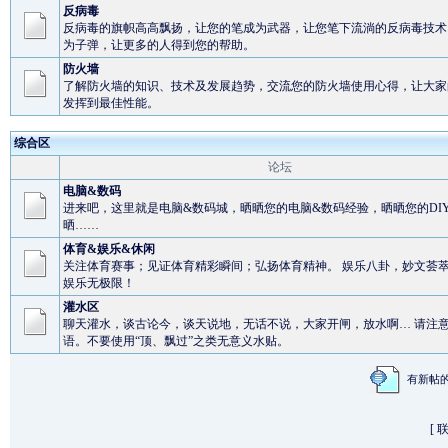
反病毒
反病毒的旗帜高高飘扬，让您的笔成为武器，让您笔下流淌的反病毒技术
为子弹，让更多的人得到您的帮助。
防火墙
了解防火墙的知识、技术及发展趋势，交流您的防火墙使用心得，让大家
发挥到最佳性能。
综合区
论坛
电脑&数码
进来吧，这里就是电脑&数码城，晒晒您的电脑&数码经验，晒晒您的DI
晒……
体育&娱乐&休闲
关注体育赛事；见证体育精彩瞬间；弘扬体育精神。 娱乐八卦，妙文荟
娱乐无极限！
灌水区
聊天灌水，谈古论今，谈天说地，无话不说，大家开闸，放水啊… 请注
语。不要使用“顶、飘过”之类无意义水贴。
有新
[