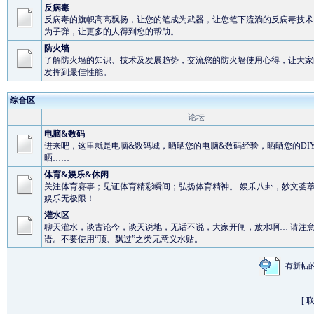
反病毒
反病毒的旗帜高高飘扬，让您的笔成为武器，让您笔下流淌的反病毒技术
为子弹，让更多的人得到您的帮助。
防火墙
了解防火墙的知识、技术及发展趋势，交流您的防火墙使用心得，让大家
发挥到最佳性能。
综合区
论坛
电脑&数码
进来吧，这里就是电脑&数码城，晒晒您的电脑&数码经验，晒晒您的DI
晒……
体育&娱乐&休闲
关注体育赛事；见证体育精彩瞬间；弘扬体育精神。 娱乐八卦，妙文荟
娱乐无极限！
灌水区
聊天灌水，谈古论今，谈天说地，无话不说，大家开闸，放水啊… 请注
语。不要使用“顶、飘过”之类无意义水贴。
有新
[