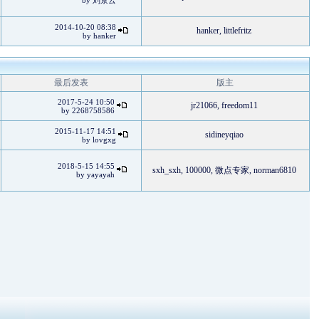
by
刘景云
2014-10-20 08:38
hanker
,
littlefritz
by
hanker
最后发表
版主
2017-5-24 10:50
jr21066
,
freedom11
by
2268758586
2015-11-17 14:51
sidineyqiao
by
lovgxg
2018-5-15 14:55
sxh_sxh
,
100000
,
微点专家
,
norman6810
by
yayayah