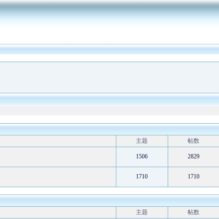
微点主动防御软件全面支持win7 32位和64位操作系统
(2009-8-5)
微点软件为奥运会、残奥会开闭幕式作出突出贡献
(2008-
主题
帖数
11-4)
预升级用户招募中！
(2005-12-1)
1506
2829
微点正式版在线续费已经开通，欢迎正式版用户进行续费
(2011-8-31)
1710
1710
主题
帖数