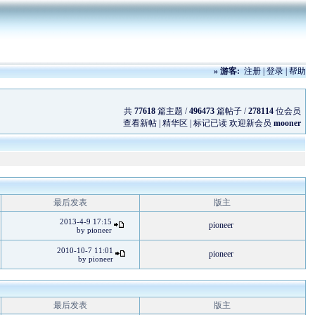
»
游客:
注册
|
登录
|
帮助
共
77618
篇主题 /
496473
篇帖子 /
278114
位会员
查看新帖
|
精华区
|
标记已读
欢迎新会员
mooner
最后发表
版主
2013-4-9 17:15
pioneer
by
pioneer
2010-10-7 11:01
pioneer
by
pioneer
最后发表
版主