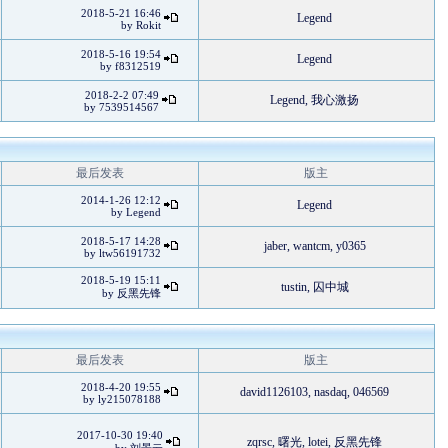
2018-5-21 16:46
Legend
by
Rokit
2018-5-16 19:54
Legend
by
f8312519
2018-2-2 07:49
Legend
,
我心激扬
by
7539514567
最后发表
版主
2014-1-26 12:12
Legend
by
Legend
2018-5-17 14:28
jaber
,
wantcm
,
y0365
by
ltw56191732
2018-5-19 15:11
tustin
,
囚中城
by
反黑先锋
最后发表
版主
2018-4-20 19:55
david1126103
,
nasdaq
,
046569
by
ly215078188
2017-10-30 19:40
zqrsc
,
曙光
,
lotei
,
反黑先锋