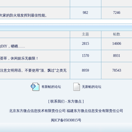
982
7246
大家的防火墙发挥到最佳性能。
主题
帖数
2815
14606
DIY，晒晒……
1570
8931
文荟萃，休闲娱乐无极限！
注意文明用语。不要使用“顶、飘过”之类无
8959
78543
有新帖的论坛
无新帖的论坛
[
联系我们
-
东方微点
]
北京东方微点信息技术有限责任公司 福建东方微点信息安全有限责任公司
闽ICP备05030815号