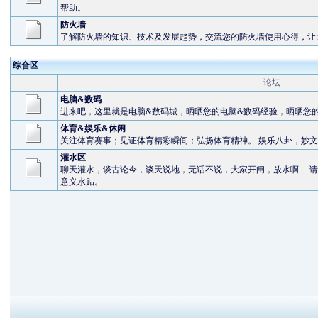
帮助。
防火墙
了解防火墙的知识、技术及发展趋势，交流您的防火墙使用心得，让
综合区
论坛
电脑&数码
进来吧，这里就是电脑&数码城，晒晒您的电脑&数码经验，晒晒您的
体育&娱乐&休闲
关注体育赛事；见证体育精彩瞬间；弘扬体育精神。 娱乐八卦，妙
灌水区
聊天灌水，谈古论今，谈天说地，无话不说，大家开闸，放水啊… 请
意义水贴。