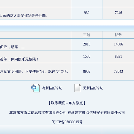
982
7246
大家的防火墙发挥到最佳性能。
主题
帖数
2815
14606
DIY，晒晒……
1570
8931
文荟萃，休闲娱乐无极限！
注意文明用语。不要使用“顶、飘过”之类无
8959
78543
有新帖的论坛
无新帖的论坛
[
联系我们
-
东方微点
]
北京东方微点信息技术有限责任公司 福建东方微点信息安全有限责任公司
闽ICP备05030815号