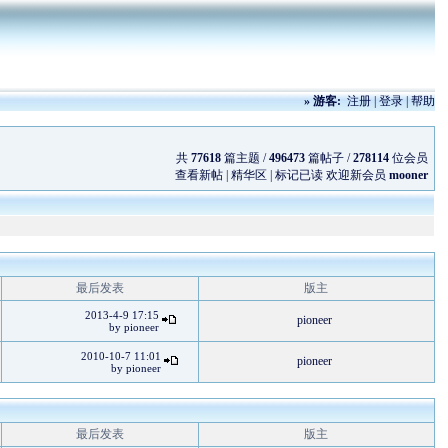
»
游客:
注册
|
登录
|
帮助
共
77618
篇主题 /
496473
篇帖子 /
278114
位会员
查看新帖
|
精华区
|
标记已读
欢迎新会员
mooner
最后发表
版主
2013-4-9 17:15
pioneer
by
pioneer
2010-10-7 11:01
pioneer
by
pioneer
最后发表
版主