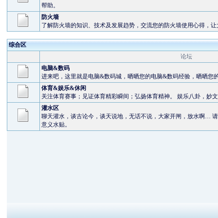
帮助。
防火墙
了解防火墙的知识、技术及发展趋势，交流您的防火墙使用心得，让
综合区
论坛
电脑&数码
进来吧，这里就是电脑&数码城，晒晒您的电脑&数码经验，晒晒您的
体育&娱乐&休闲
关注体育赛事；见证体育精彩瞬间；弘扬体育精神。 娱乐八卦，妙
灌水区
聊天灌水，谈古论今，谈天说地，无话不说，大家开闸，放水啊… 请
意义水贴。