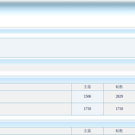
微点主动防御软件全面支持win7 32位和64位操作系统
(2009-8-5)
微点软件为奥运会、残奥会开闭幕式作出突出贡献
(2008-
主题
帖数
11-4)
预升级用户招募中！
(2005-12-1)
1506
2829
微点正式版在线续费已经开通，欢迎正式版用户进行续费
(2011-8-31)
1710
1710
主题
帖数