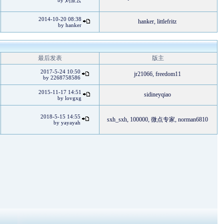
by
刘景云
2014-10-20 08:38
hanker
,
littlefritz
by
hanker
最后发表
版主
2017-5-24 10:50
jr21066
,
freedom11
by
2268758586
2015-11-17 14:51
sidineyqiao
by
lovgxg
2018-5-15 14:55
sxh_sxh
,
100000
,
微点专家
,
norman6810
by
yayayah