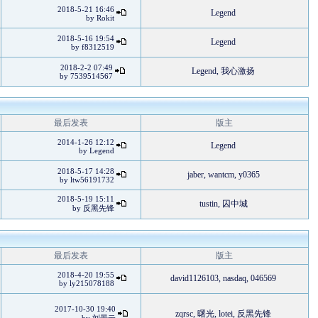
2018-5-21 16:46
Legend
by
Rokit
2018-5-16 19:54
Legend
by
f8312519
2018-2-2 07:49
Legend
,
我心激扬
by
7539514567
最后发表
版主
2014-1-26 12:12
Legend
by
Legend
2018-5-17 14:28
jaber
,
wantcm
,
y0365
by
ltw56191732
2018-5-19 15:11
tustin
,
囚中城
by
反黑先锋
最后发表
版主
2018-4-20 19:55
david1126103
,
nasdaq
,
046569
by
ly215078188
2017-10-30 19:40
zqrsc
,
曙光
,
lotei
,
反黑先锋