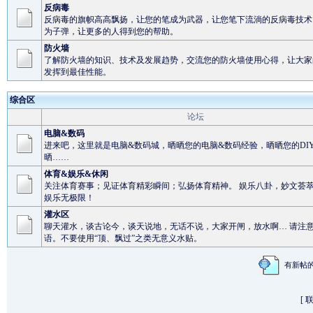
反病毒
反病毒的旗帜高高飘扬，让您的笔成为武器，让您笔下流淌的反病毒技术
为子弹，让更多的人得到您的帮助。
防火墙
了解防火墙的知识、技术及发展趋势，交流您的防火墙使用心得，让大家
发挥到最佳性能。
综合区
论坛
电脑&数码
进来吧，这里就是电脑&数码城，晒晒您的电脑&数码经验，晒晒您的DI
晒……
体育&娱乐&休闲
关注体育赛事；见证体育精彩瞬间；弘扬体育精神。 娱乐八卦，妙文荟
娱乐无极限！
灌水区
聊天灌水，谈古论今，谈天说地，无话不说，大家开闸，放水啊… 请注
语。不要使用“顶、飘过”之类无意义水贴。
有新
[