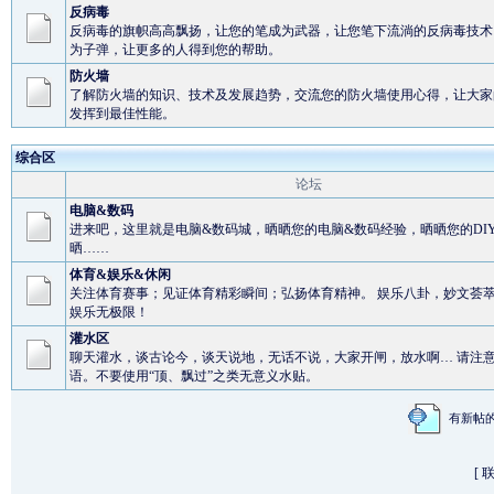
反病毒
反病毒的旗帜高高飘扬，让您的笔成为武器，让您笔下流淌的反病毒技术
为子弹，让更多的人得到您的帮助。
防火墙
了解防火墙的知识、技术及发展趋势，交流您的防火墙使用心得，让大家
发挥到最佳性能。
综合区
论坛
电脑&数码
进来吧，这里就是电脑&数码城，晒晒您的电脑&数码经验，晒晒您的DI
晒……
体育&娱乐&休闲
关注体育赛事；见证体育精彩瞬间；弘扬体育精神。 娱乐八卦，妙文荟
娱乐无极限！
灌水区
聊天灌水，谈古论今，谈天说地，无话不说，大家开闸，放水啊… 请注
语。不要使用“顶、飘过”之类无意义水贴。
有新
[