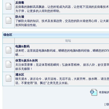
反病毒
反病毒的旗帜高高飘扬，让您的笔成为武器，让您笔下流淌的反病毒技术
为子弹，让更多的人得到您的帮助。
防火墙
了解防火墙的知识、技术及发展趋势，交流您的防火墙使用心得，让大家
发挥到最佳性能。
综合区
论坛
电脑&数码
进来吧，这里就是电脑&数码城，晒晒您的电脑&数码经验，晒晒您的DI
晒……
体育&娱乐&休闲
关注体育赛事；见证体育精彩瞬间；弘扬体育精神。 娱乐八卦，妙文荟
娱乐无极限！
灌水区
聊天灌水，谈古论今，谈天说地，无话不说，大家开闸，放水啊… 请注
语。不要使用“顶、飘过”之类无意义水贴。
有新
[