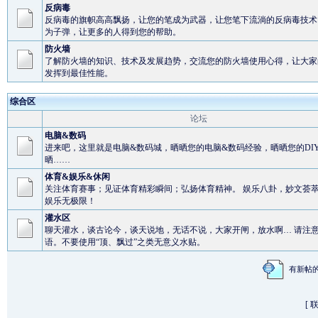
反病毒
反病毒的旗帜高高飘扬，让您的笔成为武器，让您笔下流淌的反病毒技术
为子弹，让更多的人得到您的帮助。
防火墙
了解防火墙的知识、技术及发展趋势，交流您的防火墙使用心得，让大家
发挥到最佳性能。
综合区
论坛
电脑&数码
进来吧，这里就是电脑&数码城，晒晒您的电脑&数码经验，晒晒您的DI
晒……
体育&娱乐&休闲
关注体育赛事；见证体育精彩瞬间；弘扬体育精神。 娱乐八卦，妙文荟
娱乐无极限！
灌水区
聊天灌水，谈古论今，谈天说地，无话不说，大家开闸，放水啊… 请注
语。不要使用“顶、飘过”之类无意义水贴。
有新
[