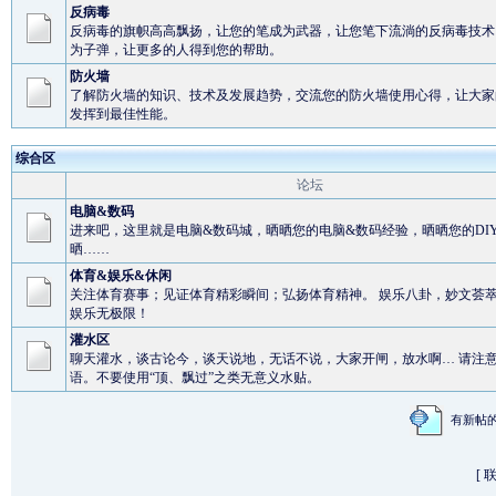
反病毒
反病毒的旗帜高高飘扬，让您的笔成为武器，让您笔下流淌的反病毒技术
为子弹，让更多的人得到您的帮助。
防火墙
了解防火墙的知识、技术及发展趋势，交流您的防火墙使用心得，让大家
发挥到最佳性能。
综合区
论坛
电脑&数码
进来吧，这里就是电脑&数码城，晒晒您的电脑&数码经验，晒晒您的DI
晒……
体育&娱乐&休闲
关注体育赛事；见证体育精彩瞬间；弘扬体育精神。 娱乐八卦，妙文荟
娱乐无极限！
灌水区
聊天灌水，谈古论今，谈天说地，无话不说，大家开闸，放水啊… 请注
语。不要使用“顶、飘过”之类无意义水贴。
有新
[