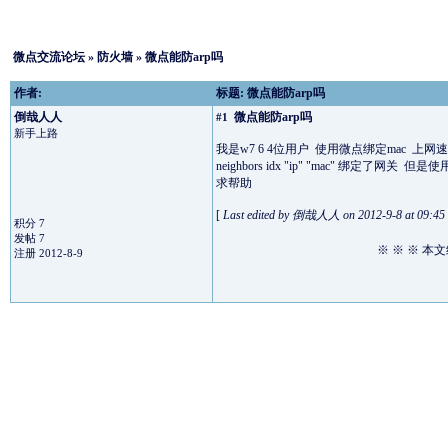
微点交流论坛
»
防火墙
» 微点能防arp吗
作者:
标题: 微点能防arp吗
倒哉人人
微点能防arp吗
#1
新手上路
我是w7 6 4位用户 使用微点绑定mac 上网速度超
neighbors idx "ip" "mac" 绑定了网关
求帮助
[
Last edited by 倒哉人人 on 2012-9-8 at 09:45
积分 7
发帖 7
※ ※ ※ 
注册 2012-8-9