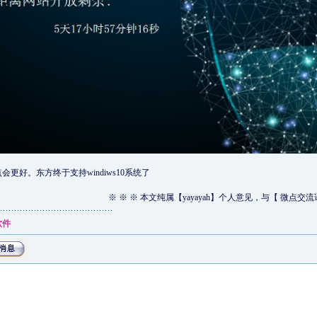
更好。东方终于支持windiws10系统了
※ ※ ※ 本文纯属【yayayah】个人意见，与【 微点交
软件