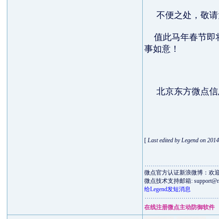
不便之处，敬请
值此马年春节即将
事如意！
北京东方微点信
201
[
Last edited by Legend on 2014
微点官方认证新浪微博：欢
微点技术支持邮箱:
support@m
给Legend发短消息
在线注册微点主动防御软件