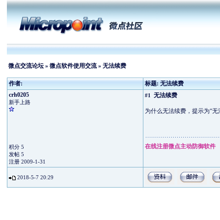
微点交流论坛
»
微点软件使用交流
» 无法续费
作者:
标题: 无法续费
crh0205
无法续费
#1
新手上路
为什么无法续费，提示为“无
在线注册微点主动防御软件
积分 5
发帖 5
注册 2009-1-31
2018-5-7 20:29