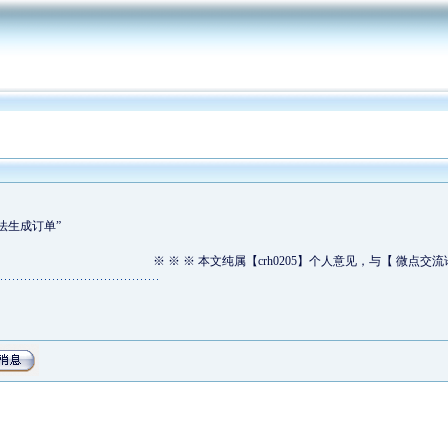
法生成订单”
※ ※ ※ 本文纯属【crh0205】个人意见，与【 微点交