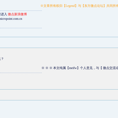
※文章所有权归【Legend】与【东方微点论坛】共同
迎进入
微点新浪微博
icropoint.com.cn
点？
※ ※ ※ 本文纯属【meifw】个人意见，与【 微点交流