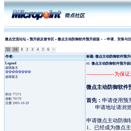
微点交流论坛
»
预升级反馈专区
» 微点主动防御软件预升级版－－申请、安装与
53
1/6
1
2
3
4
5
6
>
作者:
标题: 微点主动防御软件预
Legend
微点主动防御软件预升级
#1
超级版主
--------------
超级版主
微点主动防御软件
积分 77171
发帖 70170
首先：
申请使用预
注册 2005-10-29
申请地址请浏
申请微点主动防御
1、已经成为微点