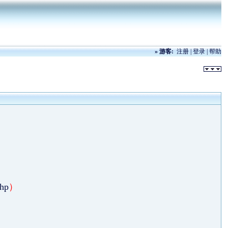
»
游客:
注册
|
登录
|
帮助
php
）