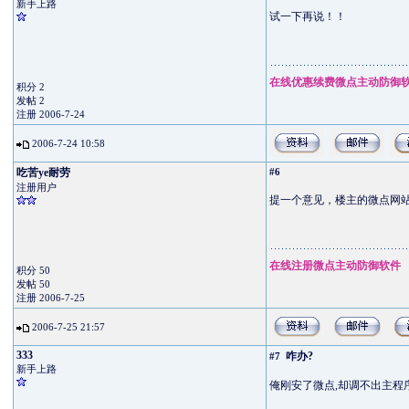
新手上路
试一下再说！！
在线优惠续费微点主动防御
积分 2
发帖 2
注册 2006-7-24
2006-7-24 10:58
吃苦ye耐劳
#6
注册用户
提一个意见，楼主的微点网
在线注册微点主动防御软件
积分 50
发帖 50
注册 2006-7-25
2006-7-25 21:57
333
咋办?
#7
新手上路
俺刚安了微点,却调不出主程序