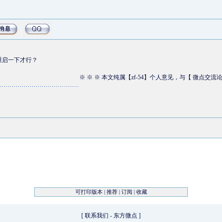
先重启一下才行？
※ ※ ※ 本文纯属【zf-54】个人意见，与【 微点交流
可打印版本
|
推荐
|
订阅
|
收藏
[
联系我们
-
东方微点
]