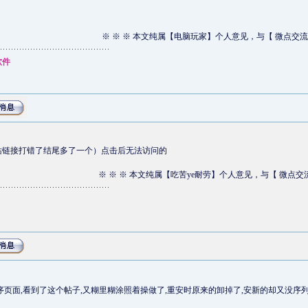
※ ※ ※ 本文纯属【电脑玩家】个人意见，与【 微点交流
软件
站链接打错了结尾多了一个）点击后无法访问的
※ ※ ※ 本文纯属【吃苦ye耐劳】个人意见，与【 微点交
页面,看到了这个帖子,又糊里糊涂照着操做了,重安时原来的卸掉了,安新的却又没序列号