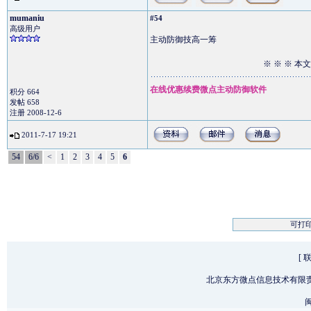
mumaniu
#54
高级用户
主动防御技高一筹
※ ※ ※ 本
在线优惠续费微点主动防御软件
积分 664
发帖 658
注册 2008-12-6
2011-7-17 19:21
54
6/6
<
1
2
3
4
5
6
可打
[
北京东方微点信息技术有限
闽