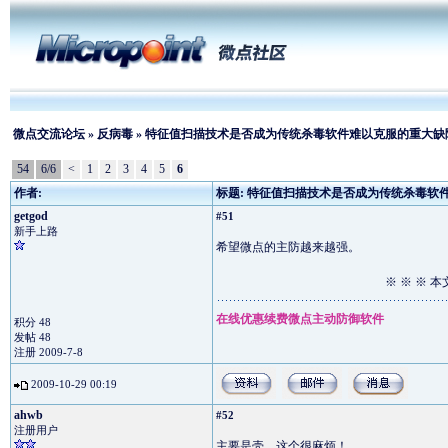
微点交流论坛
»
反病毒
» 特征值扫描技术是否成为传统杀毒软件难以克服的重大缺
54
6/6
<
1
2
3
4
5
6
作者:
标题: 特征值扫描技术是否成为传统杀毒软
getgod
#51
新手上路
希望微点的主防越来越强。
※ ※ ※ 
在线优惠续费微点主动防御软件
积分 48
发帖 48
注册 2009-7-8
2009-10-29 00:19
ahwb
#52
注册用户
主要是壳，这个很麻烦！