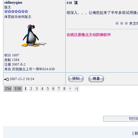
sidineyqiao
顶
#10
版主
很深入。。。让俺想起来了半年多前试用微
体育娱乐休闲版主
※ ※ ※ 本文
在线注册微点主动防御软件
积分 1697
发帖 1584
注册 2007-8-2
来自 庆祝微点上市一周年624-630
2007-11-2 10:24
154
1/16
1
2
3
4
5
6
7
8
>
>
|
可打
[