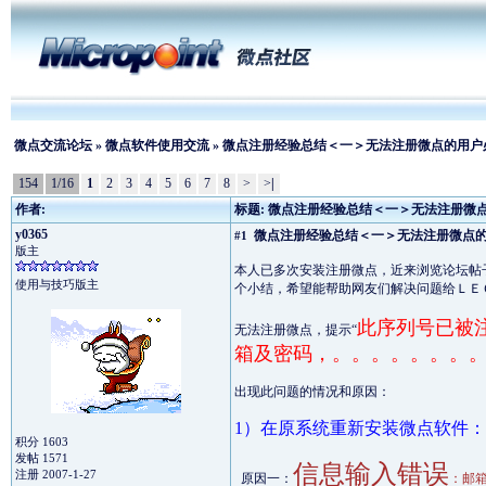
微点交流论坛
»
微点软件使用交流
» 微点注册经验总结＜一＞无法注册微点的用户
154
1/16
1
2
3
4
5
6
7
8
>
>
|
作者:
标题: 微点注册经验总结＜一＞无法注册微
y0365
微点注册经验总结＜一＞无法注册微点
#1
版主
本人已多次安装注册微点，近来浏览论坛帖
使用与技巧版主
个小结，希望能帮助网友们解决问题给ＬＥ
此序列号已被
无法注册微点，提示“
箱及密码，。。。。。。。。
出现此问题的情况和原因：
1）在原系统重新安装微点软件：
积分 1603
发帖 1571
信息输入错误
注册 2007-1-27
原因一：
：邮